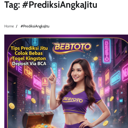
Tag:
#PrediksiAngkaJitu
Home
#PrediksiAngkaJitu