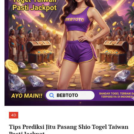
4D
Tips Prediksi Jitu Pasang Shio Togel Taiwan
Pasti Jackpot