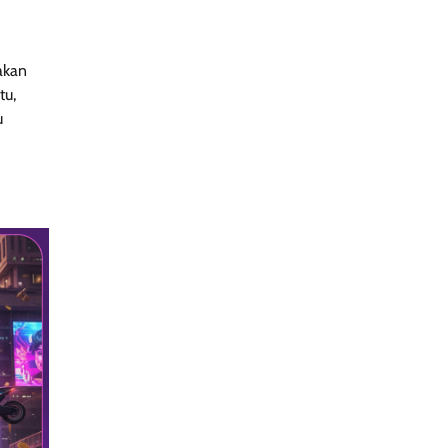
akan
tu,
u