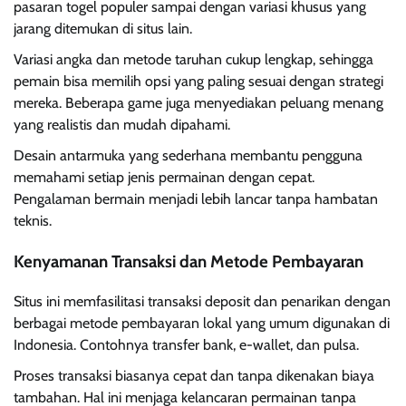
pasaran togel populer sampai dengan variasi khusus yang
jarang ditemukan di situs lain.
Variasi angka dan metode taruhan cukup lengkap, sehingga
pemain bisa memilih opsi yang paling sesuai dengan strategi
mereka. Beberapa game juga menyediakan peluang menang
yang realistis dan mudah dipahami.
Desain antarmuka yang sederhana membantu pengguna
memahami setiap jenis permainan dengan cepat.
Pengalaman bermain menjadi lebih lancar tanpa hambatan
teknis.
Kenyamanan Transaksi dan Metode Pembayaran
Situs ini memfasilitasi transaksi deposit dan penarikan dengan
berbagai metode pembayaran lokal yang umum digunakan di
Indonesia. Contohnya transfer bank, e-wallet, dan pulsa.
Proses transaksi biasanya cepat dan tanpa dikenakan biaya
tambahan. Hal ini menjaga kelancaran permainan tanpa