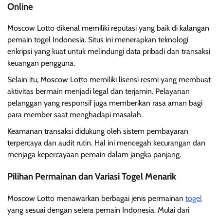
Online
Moscow Lotto dikenal memiliki reputasi yang baik di kalangan
pemain togel Indonesia. Situs ini menerapkan teknologi
enkripsi yang kuat untuk melindungi data pribadi dan transaksi
keuangan pengguna.
Selain itu, Moscow Lotto memiliki lisensi resmi yang membuat
aktivitas bermain menjadi legal dan terjamin. Pelayanan
pelanggan yang responsif juga memberikan rasa aman bagi
para member saat menghadapi masalah.
Keamanan transaksi didukung oleh sistem pembayaran
terpercaya dan audit rutin. Hal ini mencegah kecurangan dan
menjaga kepercayaan pemain dalam jangka panjang.
Pilihan Permainan dan Variasi Togel Menarik
Moscow Lotto menawarkan berbagai jenis permainan
togel
yang sesuai dengan selera pemain Indonesia. Mulai dari