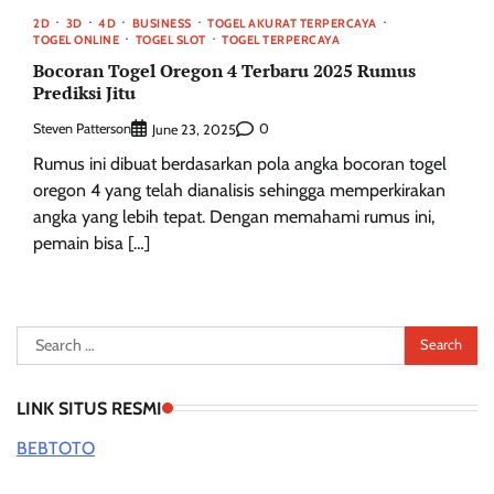
2D
3D
4D
BUSINESS
TOGEL AKURAT TERPERCAYA
TOGEL ONLINE
TOGEL SLOT
TOGEL TERPERCAYA
Bocoran Togel Oregon 4 Terbaru 2025 Rumus
Prediksi Jitu
Steven Patterson
0
June 23, 2025
Rumus ini dibuat berdasarkan pola angka bocoran togel
oregon 4 yang telah dianalisis sehingga memperkirakan
angka yang lebih tepat. Dengan memahami rumus ini,
pemain bisa […]
Search
for:
LINK SITUS RESMI
BEBTOTO