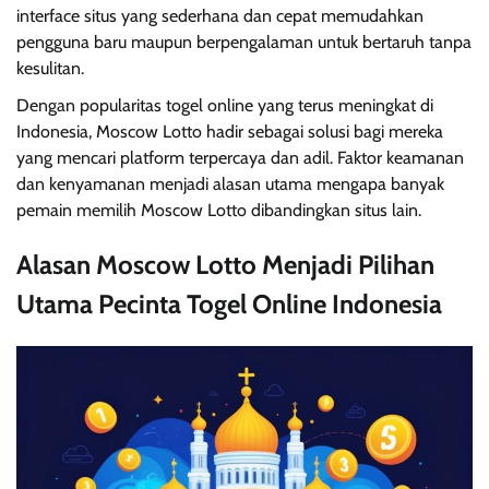
interface situs yang sederhana dan cepat memudahkan
pengguna baru maupun berpengalaman untuk bertaruh tanpa
kesulitan.
Dengan popularitas togel online yang terus meningkat di
Indonesia, Moscow Lotto hadir sebagai solusi bagi mereka
yang mencari platform terpercaya dan adil. Faktor keamanan
dan kenyamanan menjadi alasan utama mengapa banyak
pemain memilih Moscow Lotto dibandingkan situs lain.
Alasan Moscow Lotto Menjadi Pilihan
Utama Pecinta Togel Online Indonesia