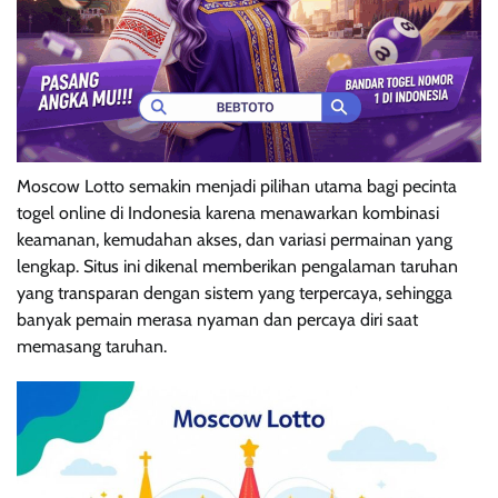
Moscow Lotto semakin menjadi pilihan utama bagi pecinta
togel online di Indonesia karena menawarkan kombinasi
keamanan, kemudahan akses, dan variasi permainan yang
lengkap. Situs ini dikenal memberikan pengalaman taruhan
yang transparan dengan sistem yang terpercaya, sehingga
banyak pemain merasa nyaman dan percaya diri saat
memasang taruhan.