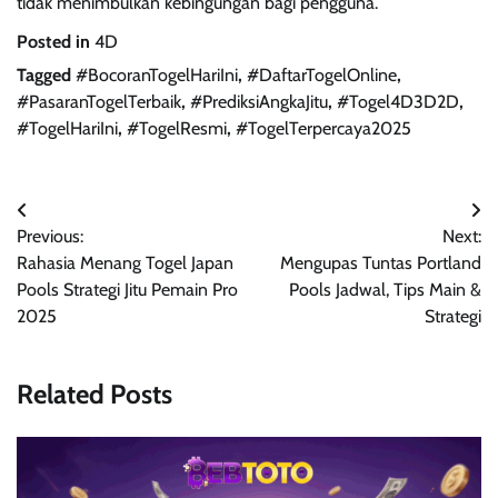
tidak menimbulkan kebingungan bagi pengguna.
Posted in
4D
Tagged
#BocoranTogelHariIni
,
#DaftarTogelOnline
,
#PasaranTogelTerbaik
,
#PrediksiAngkaJitu
,
#Togel4D3D2D
,
#TogelHariIni
,
#TogelResmi
,
#TogelTerpercaya2025
Post
Previous:
Next:
navigation
Rahasia Menang Togel Japan
Mengupas Tuntas Portland
Pools Strategi Jitu Pemain Pro
Pools Jadwal, Tips Main &
2025
Strategi
Related Posts