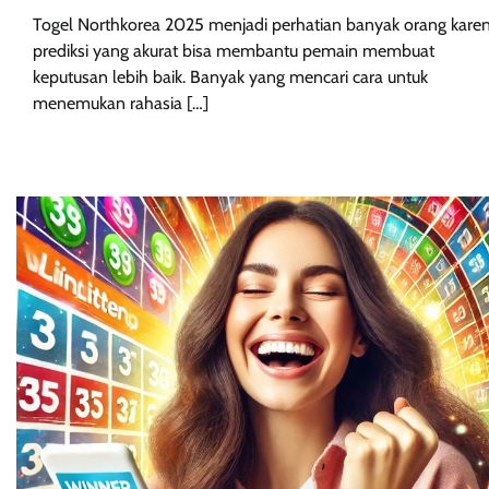
Togel Northkorea 2025 menjadi perhatian banyak orang kare
prediksi yang akurat bisa membantu pemain membuat
keputusan lebih baik. Banyak yang mencari cara untuk
menemukan rahasia […]