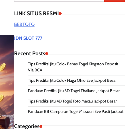
for:
LINK SITUS RESMI
BEBTOTO
IDN SLOT 777
Recent Posts
Tips Prediksi Jitu Colok Bebas Togel Kingston Deposit
Via BCA
Tips Prediksi Jitu Colok Naga Ohio Eve Jackpot Besar
Panduan Prediksi Jitu 3D Togel Thailand Jackpot Besar
Tips Prediksi Jitu 4D Togel Toto Macau Jackpot Besar
Panduan BB Campuran Togel Missouri Eve Pasti Jackpot
Categories