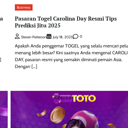
Business
ra
Pasaran Togel Carolina Day Resmi Tips
Prediksi Jitu 2025
0
Steven Patterson
July 18, 2025
Apakah Anda penggemar TOGEL yang selalu mencari pel
menang lebih besar? Kini saatnya Anda mengenal CAROL
]
DAY, pasaran resmi yang semakin diminati pemain Asia.
Dengan […]