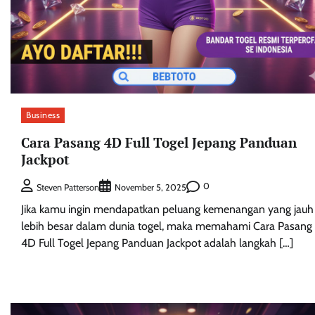
Business
Cara Pasang 4D Full Togel Jepang Panduan
Jackpot
0
Steven Patterson
November 5, 2025
Jika kamu ingin mendapatkan peluang kemenangan yang jauh
lebih besar dalam dunia togel, maka memahami Cara Pasang
4D Full Togel Jepang Panduan Jackpot adalah langkah […]