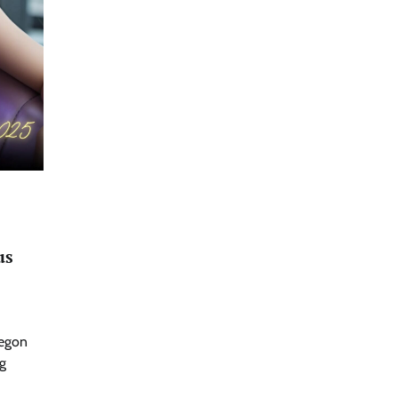
us
regon
g