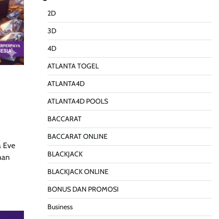
2D
3D
4D
ATLANTA TOGEL
ATLANTA4D
ATLANTA4D POOLS
BACCARAT
BACCARAT ONLINE
a Eve
BLACKJACK
ihan
BLACKJACK ONLINE
BONUS DAN PROMOSI
Business