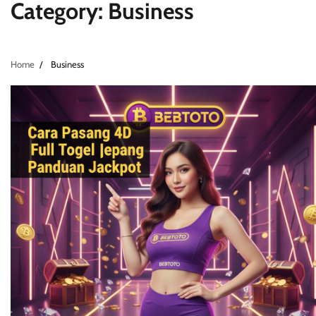
Category:
Business
Home
Business