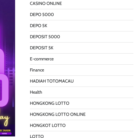
CASINO ONLINE
DEPO 5000
DEPO 5K
DEPOSIT 5000
DEPOSIT 5K
E-commerce
Finance
HADIAH TOTOMACAU
Health
HONGKONG LOTTO
HONGKONG LOTTO ONLINE
HONGKOT LOTTO
LOTTO