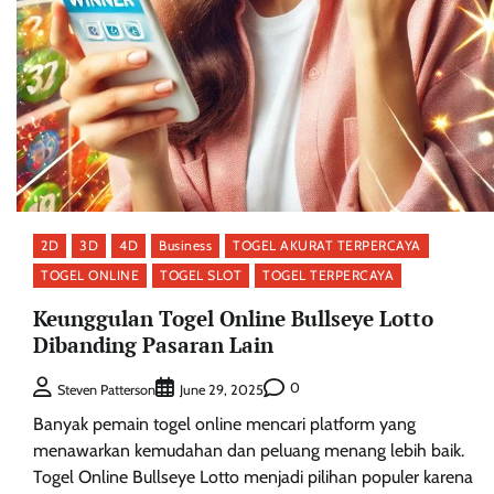
2D
3D
4D
Business
TOGEL AKURAT TERPERCAYA
TOGEL ONLINE
TOGEL SLOT
TOGEL TERPERCAYA
Keunggulan Togel Online Bullseye Lotto
Dibanding Pasaran Lain
0
Steven Patterson
June 29, 2025
Banyak pemain togel online mencari platform yang
menawarkan kemudahan dan peluang menang lebih baik.
Togel Online Bullseye Lotto menjadi pilihan populer karena