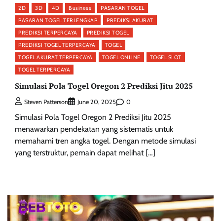
2D
3D
4D
Business
PASARAN TOGEL
PASARAN TOGEL TERLENGKAP
PREDIKSI AKURAT
PREDIKSI TERPERCAYA
PREDIKSI TOGEL
PREDIKSI TOGEL TERPERCAYA
TOGEL
TOGEL AKURAT TERPERCAYA
TOGEL ONLINE
TOGEL SLOT
TOGEL TERPERCAYA
Simulasi Pola Togel Oregon 2 Prediksi Jitu 2025
0
Steven Patterson
June 20, 2025
Simulasi Pola Togel Oregon 2 Prediksi Jitu 2025
menawarkan pendekatan yang sistematis untuk
memahami tren angka togel. Dengan metode simulasi
yang terstruktur, pemain dapat melihat […]