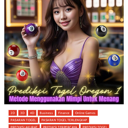
2D
3D
4D
Business
Finance
Online Games
PASARAN TOGEL
PASARAN TOGEL TERLENGKAP
PREDIKSI AKURAT
PREDIKSI TERPERCAYA
PREDIKSI TOGEL