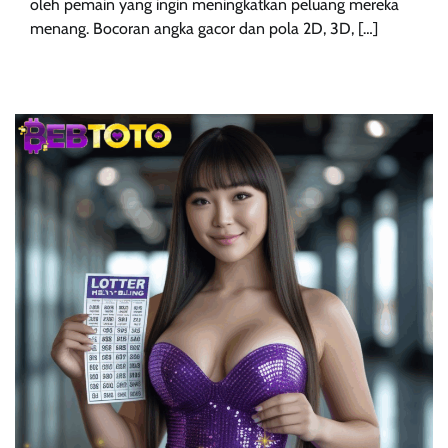
oleh pemain yang ingin meningkatkan peluang mereka
menang. Bocoran angka gacor dan pola 2D, 3D, […]