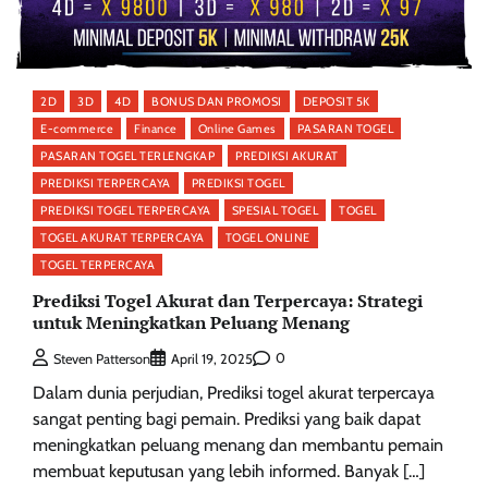
2D
3D
4D
BONUS DAN PROMOSI
DEPOSIT 5K
E-commerce
Finance
Online Games
PASARAN TOGEL
PASARAN TOGEL TERLENGKAP
PREDIKSI AKURAT
PREDIKSI TERPERCAYA
PREDIKSI TOGEL
PREDIKSI TOGEL TERPERCAYA
SPESIAL TOGEL
TOGEL
TOGEL AKURAT TERPERCAYA
TOGEL ONLINE
TOGEL TERPERCAYA
Prediksi Togel Akurat dan Terpercaya: Strategi
untuk Meningkatkan Peluang Menang
0
Steven Patterson
April 19, 2025
Dalam dunia perjudian, Prediksi togel akurat terpercaya
sangat penting bagi pemain. Prediksi yang baik dapat
meningkatkan peluang menang dan membantu pemain
membuat keputusan yang lebih informed. Banyak […]