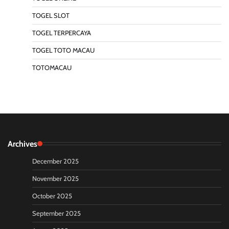
TOGEL SLOT
TOGEL TERPERCAYA
TOGEL TOTO MACAU
TOTOMACAU
Archives
December 2025
November 2025
October 2025
September 2025