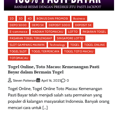
2D
3D
4D
BONUS DAN PROMOSI
Business
DEPO 5000
DEPO 5K
DEPOSIT 5000
DEPOSIT 5K
E-commerce
HADIAH TOTOMACAU
LOTTO
PASARAN TOGEL
PASARAN TOGEL TERLENGKAP
SINGAPORE LOTTO
SLOT GAMPANG MAXWIN
Technology
TOGEL
TOGEL ONLINE
TOGEL SLOT
TOGEL TERPERCAYA
TOGEL TOTO MACAU
TOTOMACAU
Togel Online, Toto Macau: Kemenangan Pasti
Bayar dalam Bermain Togel
0
Steven Patterson
April 16, 2025
Togel Online, Togel Online Toto Macau: Kemenangan
Pasti Bayar telah menjadi salah satu permainan yang
populer di kalangan masyarakat Indonesia. Banyak orang
mencari cara untuk […]