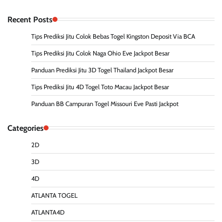
Recent Posts
Tips Prediksi Jitu Colok Bebas Togel Kingston Deposit Via BCA
Tips Prediksi Jitu Colok Naga Ohio Eve Jackpot Besar
Panduan Prediksi Jitu 3D Togel Thailand Jackpot Besar
Tips Prediksi Jitu 4D Togel Toto Macau Jackpot Besar
Panduan BB Campuran Togel Missouri Eve Pasti Jackpot
Categories
2D
3D
4D
ATLANTA TOGEL
ATLANTA4D