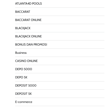
ATLANTA4D POOLS
BACCARAT
BACCARAT ONLINE
BLACKJACK
BLACKJACK ONLINE
BONUS DAN PROMOSI
Business
CASINO ONLINE
DEPO 5000
DEPO 5K
DEPOSIT 5000
DEPOSIT 5K
E-commerce