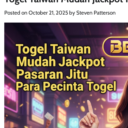
Posted on
October 21, 2025
by
Steven Patterson