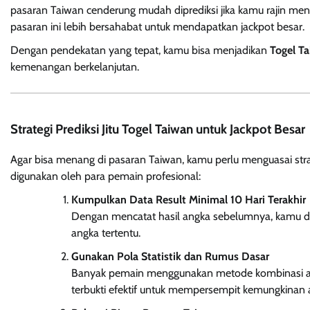
pasaran Taiwan cenderung mudah diprediksi jika kamu rajin me
pasaran ini lebih bersahabat untuk mendapatkan jackpot besar.
Dengan pendekatan yang tepat, kamu bisa menjadikan
Togel Ta
kemenangan berkelanjutan.
Strategi Prediksi Jitu Togel Taiwan untuk Jackpot Besar
Agar bisa menang di pasaran Taiwan, kamu perlu menguasai str
digunakan oleh para pemain profesional:
Kumpulkan Data Result Minimal 10 Hari Terakhir
Dengan mencatat hasil angka sebelumnya, kamu da
angka tertentu.
Gunakan Pola Statistik dan Rumus Dasar
Banyak pemain menggunakan metode kombinasi angk
terbukti efektif untuk mempersempit kemungkinan a