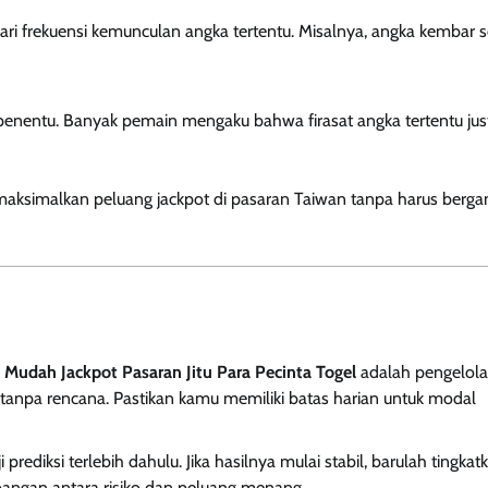
dari frekuensi kemunculan angka tertentu. Misalnya, angka kembar s
i penentu. Banyak pemain mengaku bahwa firasat angka tertentu jus
ksimalkan peluang jackpot di pasaran Taiwan tanpa harus berga
 Mudah Jackpot Pasaran Jitu Para Pecinta Togel
adalah pengelol
anpa rencana. Pastikan kamu memiliki batas harian untuk modal
rediksi terlebih dahulu. Jika hasilnya mulai stabil, barulah tingkat
mbangan antara risiko dan peluang menang.