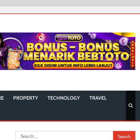
RE
PROPERTY
TECHNOLOGY
TRAVEL
Search