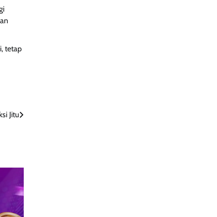
gi
aan
, tetap
i Jitu