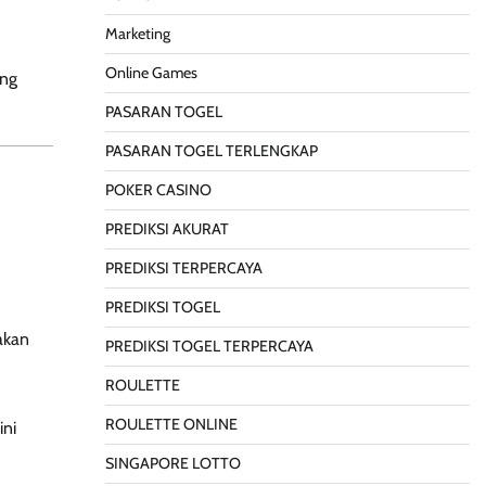
Marketing
Online Games
ang
PASARAN TOGEL
PASARAN TOGEL TERLENGKAP
POKER CASINO
PREDIKSI AKURAT
PREDIKSI TERPERCAYA
PREDIKSI TOGEL
akan
PREDIKSI TOGEL TERPERCAYA
ROULETTE
ROULETTE ONLINE
ini
SINGAPORE LOTTO