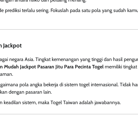
e prediksi terlalu sering. Fokuslah pada satu pola yang sudah kam
n
Jackpot
bagai negara Asia. Tingkat kemenangan yang tinggi dan hasil pengu
n Mudah Jackpot Pasaran Jitu Para Pecinta Togel
memiliki tingkat
yaman.
imana pola angka bekerja di sistem togel internasional. Tidak han
gkan dengan pasaran lain.
an keadilan sistem, maka Togel Taiwan adalah jawabannya.