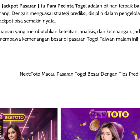
Jackpot Pasaran Jitu Para Pecinta Togel
adalah pilihan terbaik ba
ang. Dengan menguasai strategi prediksi, disiplin dalam pengelol
ackpot bisa semakin nyata.
ainan yang membutuhkan ketelitian, analisis, dan ketenangan. Jadi
u membawa kemenangan besar di pasaran Togel Taiwan malam ini!
Next:
Toto Macau Pasaran Togel Besar Dengan Tips Prediks