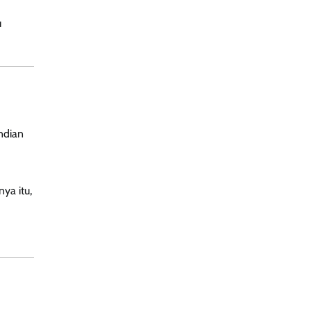
u
ndian
ya itu,