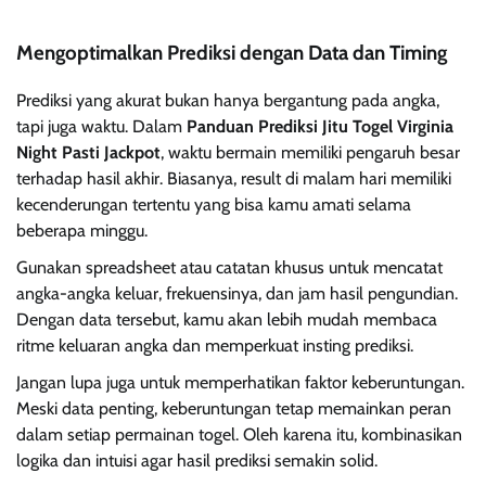
Mengoptimalkan Prediksi dengan Data dan Timing
Prediksi yang akurat bukan hanya bergantung pada angka,
tapi juga waktu. Dalam
Panduan Prediksi Jitu Togel Virginia
Night Pasti Jackpot
, waktu bermain memiliki pengaruh besar
terhadap hasil akhir. Biasanya, result di malam hari memiliki
kecenderungan tertentu yang bisa kamu amati selama
beberapa minggu.
Gunakan spreadsheet atau catatan khusus untuk mencatat
angka-angka keluar, frekuensinya, dan jam hasil pengundian.
Dengan data tersebut, kamu akan lebih mudah membaca
ritme keluaran angka dan memperkuat insting prediksi.
Jangan lupa juga untuk memperhatikan faktor keberuntungan.
Meski data penting, keberuntungan tetap memainkan peran
dalam setiap permainan togel. Oleh karena itu, kombinasikan
logika dan intuisi agar hasil prediksi semakin solid.