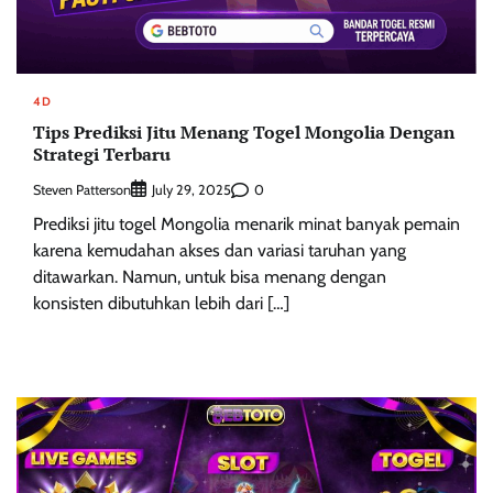
4D
Tips Prediksi Jitu Menang Togel Mongolia Dengan
Strategi Terbaru
Steven Patterson
0
July 29, 2025
Prediksi jitu togel Mongolia menarik minat banyak pemain
karena kemudahan akses dan variasi taruhan yang
ditawarkan. Namun, untuk bisa menang dengan
konsisten dibutuhkan lebih dari […]