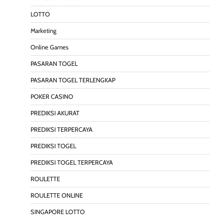
LOTTO
Marketing
Online Games
PASARAN TOGEL
PASARAN TOGEL TERLENGKAP
POKER CASINO
PREDIKSI AKURAT
PREDIKSI TERPERCAYA
PREDIKSI TOGEL
PREDIKSI TOGEL TERPERCAYA
ROULETTE
ROULETTE ONLINE
SINGAPORE LOTTO