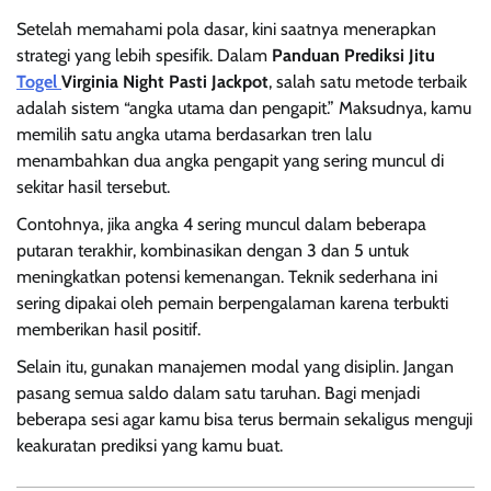
Setelah memahami pola dasar, kini saatnya menerapkan
strategi yang lebih spesifik. Dalam
Panduan Prediksi Jitu
Togel
Virginia Night Pasti Jackpot
, salah satu metode terbaik
adalah sistem “angka utama dan pengapit.” Maksudnya, kamu
memilih satu angka utama berdasarkan tren lalu
menambahkan dua angka pengapit yang sering muncul di
sekitar hasil tersebut.
Contohnya, jika angka 4 sering muncul dalam beberapa
putaran terakhir, kombinasikan dengan 3 dan 5 untuk
meningkatkan potensi kemenangan. Teknik sederhana ini
sering dipakai oleh pemain berpengalaman karena terbukti
memberikan hasil positif.
Selain itu, gunakan manajemen modal yang disiplin. Jangan
pasang semua saldo dalam satu taruhan. Bagi menjadi
beberapa sesi agar kamu bisa terus bermain sekaligus menguji
keakuratan prediksi yang kamu buat.