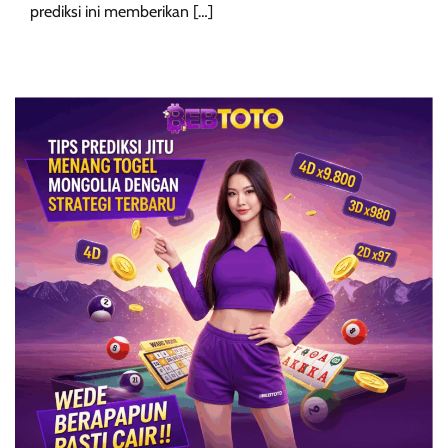
prediksi ini memberikan […]