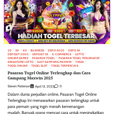
2D
3D
4D
BUSINESS
DEPO 5000
DEPO 5K
DEPOSIT 5000
DEPOSIT 5K
E-COMMERCE
LOTTO
ONLINE GAMES
PASARAN TOGEL
PASARAN TOGEL TERLENGKAP
SINGAPORE LOTTO
SLOT GAMPANG MAXWIN
TOGEL
TOGEL ONLINE
TOGEL SLOT
TOGEL TERPERCAYA
Pasaran Togel Online Terlengkap dan Cara
Gampang Maxwin 2025
Steven Patterson
0
April 13, 2025
Dalam dunia perjudian online, Pasaran Togel Online
Terlengkap Ini menawarkan pasaran terlengkap untuk
para pemain yang ingin meraih kemenangan
mudah. Banyak orang mencari cara untuk meningkatkan