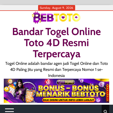
Skip
Sunday, August 9, 2026
to
content
Bandar Togel Online
Toto 4D Resmi
Terpercaya
Togel Online adalah bandar agen judi Togel Online dan Toto
4D Paling Jitu yang Resmi dan Terpercaya Nomor 1 se-
Indonesia