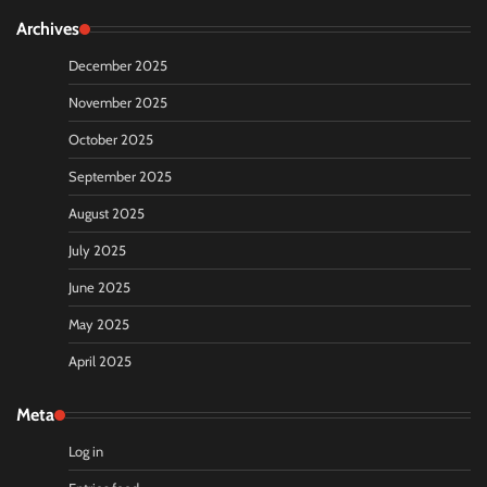
Archives
December 2025
November 2025
October 2025
September 2025
August 2025
July 2025
June 2025
May 2025
April 2025
Meta
Log in