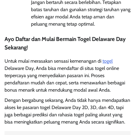
Jangan bertaruh secara berlebihan. Tetapkan
batas taruhan dan gunakan strategi taruhan yang
efisien agar modal Anda tetap aman dan
peluang menang tetap optimal.
Ayo Daftar dan Mulai Bermain Togel Delaware Day
Sekarang!
Untuk mulai merasakan sensasi kemenangan di
togel
Delaware Day, Anda bisa mendaftar di situs togel online
terpercaya yang menyediakan pasaran ini. Proses
pendaftaran mudah dan cepat, serta menawarkan berbagai
bonus menarik untuk mendukung modal awal Anda.
Dengan bergabung sekarang, Anda tidak hanya mendapatkan
akses ke pasaran togel Delaware Day 2D, 3D, dan 4D, tapi
juga berbagai prediksi dan rahasia togel paling akurat yang
bisa meningkatkan peluang menang Anda secara signifikan.