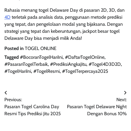
Rahasia menang togel Delaware Day di pasaran 2D, 3D, dan
4D
terletak pada analisis data, penggunaan metode prediksi
yang tepat, dan pengelolaan modal yang bijaksana. Dengan
strategi yang tepat dan keberuntungan, jackpot besar togel
Delaware Day bisa menjadi milik Anda!
Posted in
TOGEL ONLINE
Tagged
#BocoranTogelHariIni
,
#DaftarTogelOnline
,
#PasaranTogelTerbaik
,
#PrediksiAngkaJitu
,
#Togel4D3D2D
,
#TogelHariIni
,
#TogelResmi
,
#TogelTerpercaya2025
Post
Previous:
Next:
navigation
Pasaran Togel Carolina Day
Pasaran Togel Delaware Night
Resmi Tips Prediksi Jitu 2025
Dengan Bonus 10%