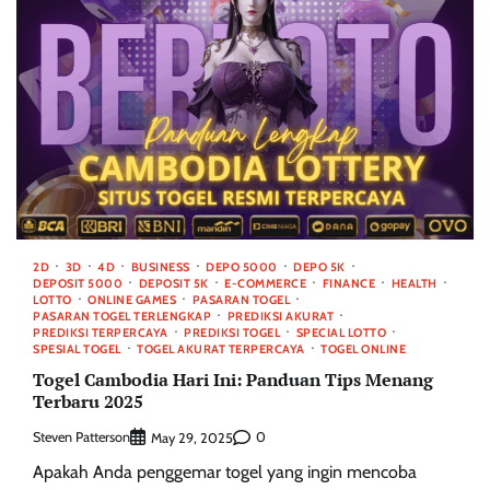
2D
3D
4D
BUSINESS
DEPO 5000
DEPO 5K
DEPOSIT 5000
DEPOSIT 5K
E-COMMERCE
FINANCE
HEALTH
LOTTO
ONLINE GAMES
PASARAN TOGEL
PASARAN TOGEL TERLENGKAP
PREDIKSI AKURAT
PREDIKSI TERPERCAYA
PREDIKSI TOGEL
SPECIAL LOTTO
SPESIAL TOGEL
TOGEL AKURAT TERPERCAYA
TOGEL ONLINE
Togel Cambodia Hari Ini: Panduan Tips Menang
Terbaru 2025
Steven Patterson
0
May 29, 2025
Apakah Anda penggemar togel yang ingin mencoba