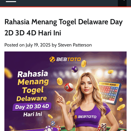
Rahasia Menang Togel Delaware Day
2D 3D 4D Hari Ini
Posted on
July 19, 2025
by
Steven Patterson