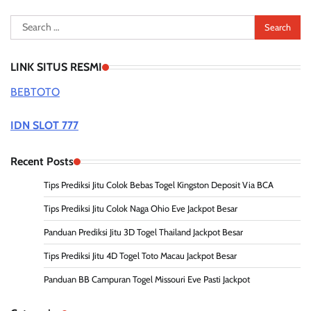
Search
for:
LINK SITUS RESMI
BEBTOTO
IDN SLOT 777
Recent Posts
Tips Prediksi Jitu Colok Bebas Togel Kingston Deposit Via BCA
Tips Prediksi Jitu Colok Naga Ohio Eve Jackpot Besar
Panduan Prediksi Jitu 3D Togel Thailand Jackpot Besar
Tips Prediksi Jitu 4D Togel Toto Macau Jackpot Besar
Panduan BB Campuran Togel Missouri Eve Pasti Jackpot