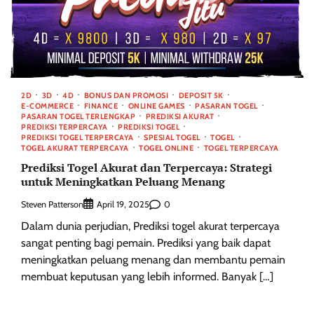
2D
3D
4D
BONUS DAN PROMOSI
DEPOSIT 5K
E-COMMERCE
FINANCE
ONLINE GAMES
PASARAN TOGEL
PASARAN TOGEL TERLENGKAP
PREDIKSI AKURAT
PREDIKSI TERPERCAYA
PREDIKSI TOGEL
PREDIKSI TOGEL TERPERCAYA
SPESIAL TOGEL
TOGEL
TOGEL AKURAT TERPERCAYA
TOGEL ONLINE
TOGEL TERPERCAYA
Prediksi Togel Akurat dan Terpercaya: Strategi
untuk Meningkatkan Peluang Menang
Steven Patterson
0
April 19, 2025
Dalam dunia perjudian, Prediksi togel akurat terpercaya
sangat penting bagi pemain. Prediksi yang baik dapat
meningkatkan peluang menang dan membantu pemain
membuat keputusan yang lebih informed. Banyak […]