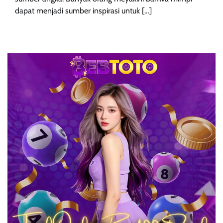
dapat menjadi sumber inspirasi untuk […]