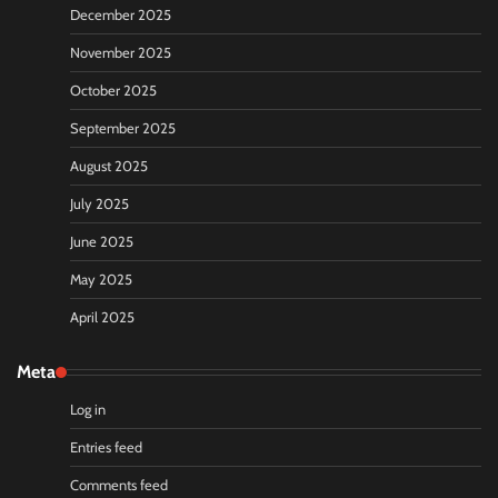
December 2025
November 2025
October 2025
September 2025
August 2025
July 2025
June 2025
May 2025
April 2025
Meta
Log in
Entries feed
Comments feed