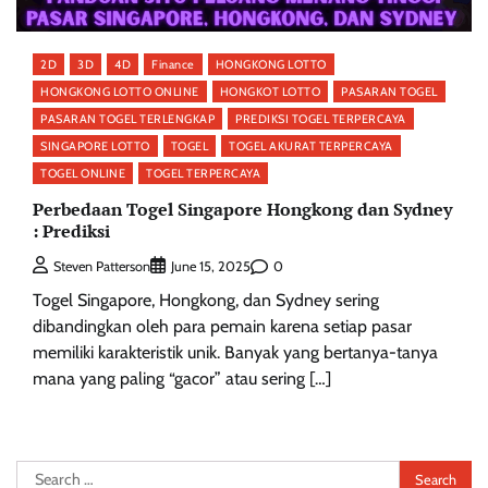
2D
3D
4D
Finance
HONGKONG LOTTO
HONGKONG LOTTO ONLINE
HONGKOT LOTTO
PASARAN TOGEL
PASARAN TOGEL TERLENGKAP
PREDIKSI TOGEL TERPERCAYA
SINGAPORE LOTTO
TOGEL
TOGEL AKURAT TERPERCAYA
TOGEL ONLINE
TOGEL TERPERCAYA
Perbedaan Togel Singapore Hongkong dan Sydney
: Prediksi
0
Steven Patterson
June 15, 2025
Togel Singapore, Hongkong, dan Sydney sering
dibandingkan oleh para pemain karena setiap pasar
memiliki karakteristik unik. Banyak yang bertanya-tanya
mana yang paling “gacor” atau sering […]
Search