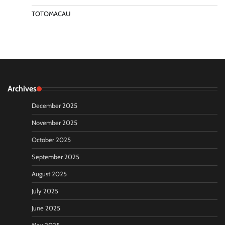
TOTOMACAU
Archives
December 2025
November 2025
October 2025
September 2025
August 2025
July 2025
June 2025