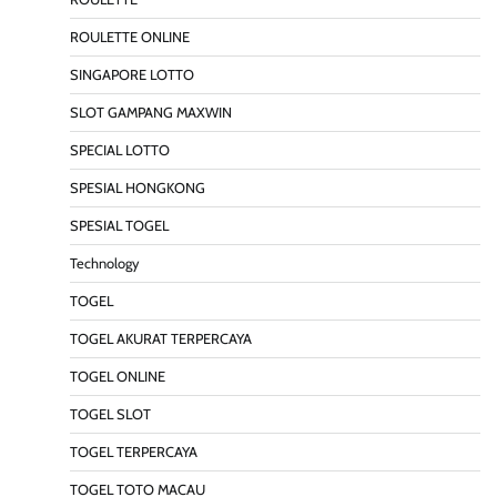
ROULETTE ONLINE
SINGAPORE LOTTO
SLOT GAMPANG MAXWIN
SPECIAL LOTTO
SPESIAL HONGKONG
SPESIAL TOGEL
Technology
TOGEL
TOGEL AKURAT TERPERCAYA
TOGEL ONLINE
TOGEL SLOT
TOGEL TERPERCAYA
TOGEL TOTO MACAU