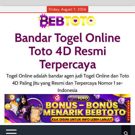
Skip
Friday, August 7, 2026
to
content
Bandar Togel Online
Toto 4D Resmi
Terpercaya
Togel Online adalah bandar agen judi Togel Online dan Toto
4D Paling Jitu yang Resmi dan Terpercaya Nomor 1 se-
Indonesia