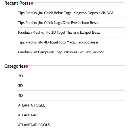
Recent Posts
Tips Prediksi Jitu Colok Bebas Togel Kingston Deposit Via BCA
Tips Prediksi Jitu Colok Naga Ohio Eve Jackpot Besar
Panduan Prediksi Jitu 3D Togel Thailand Jackpot Besar
Tips Prediksi Jitu 4D Togel Toto Macau Jackpot Besar
Panduan BB Campuran Togel Missouri Eve Pasti Jackpot
Categories
2D
3D
4D
ATLANTA TOGEL
ATLANTA4D
ATLANTA4D POOLS