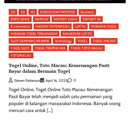
2D
3D
4D
BONUS DAN PROMOSI
Business
DEPO 5000
DEPO 5K
DEPOSIT 5000
DEPOSIT 5K
E-commerce
HADIAH TOTOMACAU
LOTTO
PASARAN TOGEL
PASARAN TOGEL TERLENGKAP
SINGAPORE LOTTO
SLOT GAMPANG MAXWIN
Technology
TOGEL
TOGEL ONLINE
TOGEL SLOT
TOGEL TERPERCAYA
TOGEL TOTO MACAU
TOTOMACAU
Togel Online, Toto Macau: Kemenangan Pasti
Bayar dalam Bermain Togel
0
Steven Patterson
April 16, 2025
Togel Online, Togel Online Toto Macau: Kemenangan
Pasti Bayar telah menjadi salah satu permainan yang
populer di kalangan masyarakat Indonesia. Banyak orang
mencari cara untuk […]