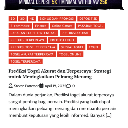
2D
3D
4D
BONUS DAN PROMOSI
DEPOSIT 5K
E-commerce
Finance
Online Games
PASARAN TOGEL
PASARAN TOGEL TERLENGKAP
PREDIKSI AKURAT
PREDIKSI TERPERCAYA
PREDIKSI TOGEL
PREDIKSI TOGEL TERPERCAYA
SPESIAL TOGEL
TOGEL
TOGEL AKURAT TERPERCAYA
TOGEL ONLINE
TOGEL TERPERCAYA
Prediksi Togel Akurat dan Terpercaya: Strategi
untuk Meningkatkan Peluang Menang
0
Steven Patterson
April 19, 2025
Dalam dunia perjudian, Prediksi togel akurat terpercaya
sangat penting bagi pemain. Prediksi yang baik dapat
meningkatkan peluang menang dan membantu pemain
membuat keputusan yang lebih informed. Banyak […]