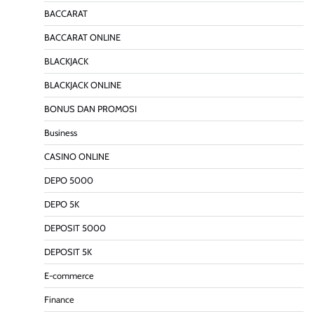
BACCARAT
BACCARAT ONLINE
BLACKJACK
BLACKJACK ONLINE
BONUS DAN PROMOSI
Business
CASINO ONLINE
DEPO 5000
DEPO 5K
DEPOSIT 5000
DEPOSIT 5K
E-commerce
Finance