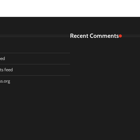
Recent Comments
eed
s feed
s.org