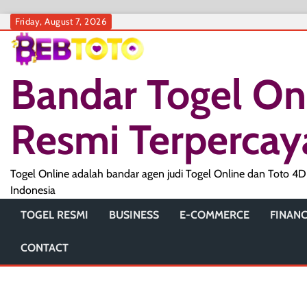
Skip
Friday, August 7, 2026
to
content
Bandar Togel On
Resmi Terpercay
Togel Online adalah bandar agen judi Togel Online dan Toto 4D
Indonesia
TOGEL RESMI
BUSINESS
E-COMMERCE
FINAN
CONTACT