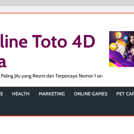
line Toto 4D
a
 Paling Jitu yang Resmi dan Terpercaya Nomor 1 se-
CE
HEALTH
MARKETING
ONLINE GAMES
PET CA