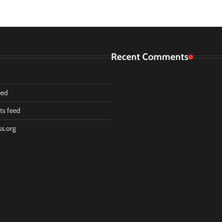
Recent Comments
eed
s feed
s.org