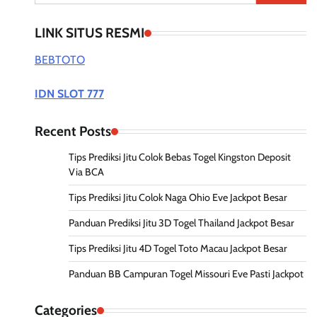
for:
LINK SITUS RESMI
BEBTOTO
IDN SLOT 777
Recent Posts
Tips Prediksi Jitu Colok Bebas Togel Kingston Deposit
Via BCA
Tips Prediksi Jitu Colok Naga Ohio Eve Jackpot Besar
Panduan Prediksi Jitu 3D Togel Thailand Jackpot Besar
Tips Prediksi Jitu 4D Togel Toto Macau Jackpot Besar
Panduan BB Campuran Togel Missouri Eve Pasti Jackpot
Categories