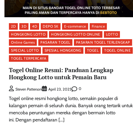
2D
3D
4D
DEPO 5K
E-commerce
Finance
HONGKONG LOTTO
HONGKONG LOTTO ONLINE
LOTTO
Online Games
PASARAN TOGEL
PASARAN TOGEL TERLENGKAP
SPECIAL LOTTO
SPESIAL HONGKONG
TOGEL
TOGEL ONLINE
TOGEL TERPERCAYA
Togel Online Resmi: Panduan Lengkap
Hongkong Lotto untuk Pemain Baru
0
Steven Patterson
April 23, 2025
Togel online resmi hongkong lotto, semakin populer di
kalangan pemain di seluruh dunia. Banyak orang tertarik untuk
mencoba peruntungan mereka dengan bermain lotto
ini. Dengan pendaftaran […]