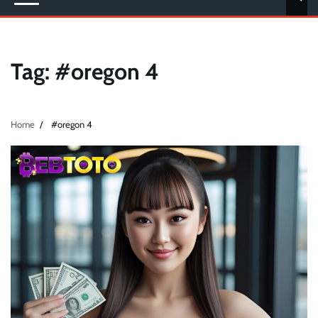
Tag:
#oregon 4
Home
#oregon 4