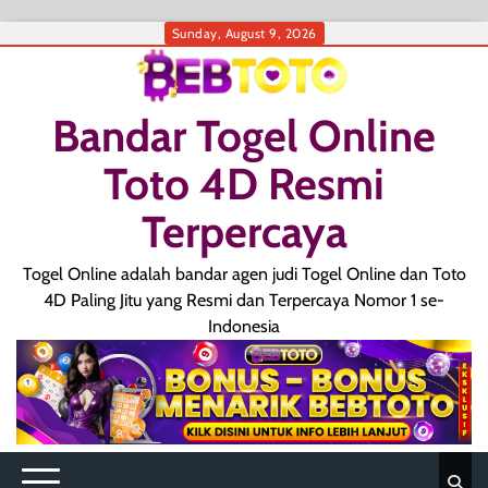
Skip
Sunday, August 9, 2026
to
content
Bandar Togel Online
Toto 4D Resmi
Terpercaya
Togel Online adalah bandar agen judi Togel Online dan Toto
4D Paling Jitu yang Resmi dan Terpercaya Nomor 1 se-
Indonesia