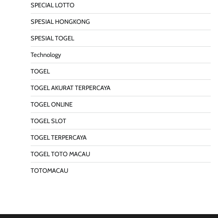
SPECIAL LOTTO
SPESIAL HONGKONG
SPESIAL TOGEL
Technology
TOGEL
TOGEL AKURAT TERPERCAYA
TOGEL ONLINE
TOGEL SLOT
TOGEL TERPERCAYA
TOGEL TOTO MACAU
TOTOMACAU