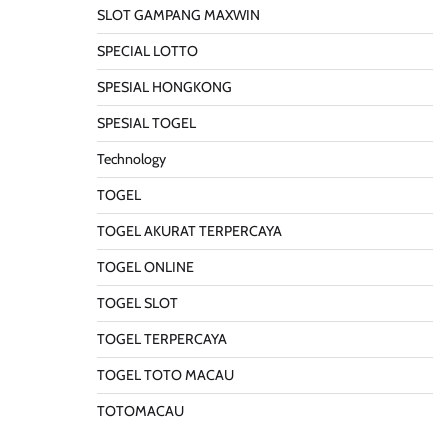
SLOT GAMPANG MAXWIN
SPECIAL LOTTO
SPESIAL HONGKONG
SPESIAL TOGEL
Technology
TOGEL
TOGEL AKURAT TERPERCAYA
TOGEL ONLINE
TOGEL SLOT
TOGEL TERPERCAYA
TOGEL TOTO MACAU
TOTOMACAU