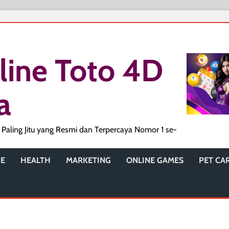
line Toto 4D
a
 Paling Jitu yang Resmi dan Terpercaya Nomor 1 se-
CE
HEALTH
MARKETING
ONLINE GAMES
PET CA